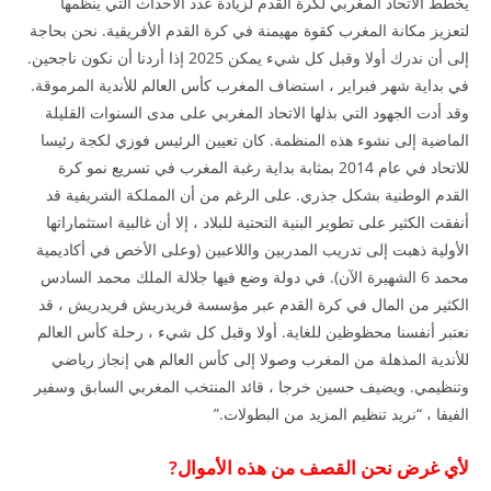
يخطط الاتحاد المغربي لكرة القدم لزيادة عدد الأحداث التي ينظمها
لتعزيز مكانة المغرب كقوة مهيمنة في كرة القدم الأفريقية. نحن بحاجة
إلى أن ندرك أولا وقبل كل شيء يمكن 2025 إذا أردنا أن نكون ناجحين.
في بداية شهر فبراير ، استضاف المغرب كأس العالم للأندية المرموقة.
وقد أدت الجهود التي بذلها الاتحاد المغربي على مدى السنوات القليلة
الماضية إلى نشوء هذه المنظمة. كان تعيين الرئيس فوزي لكجة رئيسا
للاتحاد في عام 2014 بمثابة بداية رغبة المغرب في تسريع نمو كرة
القدم الوطنية بشكل جذري. على الرغم من أن المملكة الشريفية قد
أنفقت الكثير على تطوير البنية التحتية للبلاد ، إلا أن غالبية استثماراتها
الأولية ذهبت إلى تدريب المدربين واللاعبين (وعلى الأخص في أكاديمية
محمد 6 الشهيرة الآن). في دولة وضع فيها جلالة الملك محمد السادس
الكثير من المال في كرة القدم عبر مؤسسة فريدريش فريدريش ، قد
نعتبر أنفسنا محظوظين للغاية. أولا وقبل كل شيء ، رحلة كأس العالم
للأندية المذهلة من المغرب وصولا إلى كأس العالم هي إنجاز رياضي
وتنظيمي. ويضيف حسين خرجا ، قائد المنتخب المغربي السابق وسفير
الفيفا ، “نريد تنظيم المزيد من البطولات.”
لأي غرض نحن القصف من هذه الأموال?