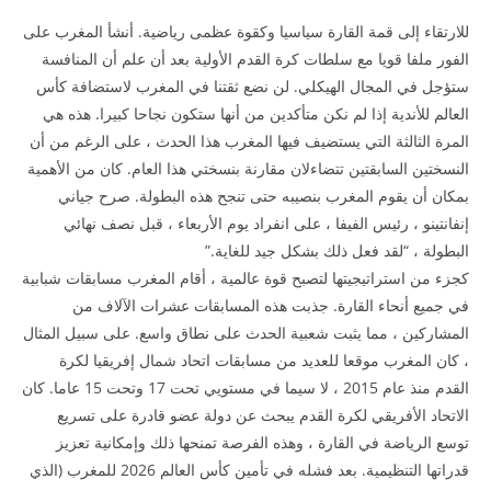
للارتقاء إلى قمة القارة سياسيا وكقوة عظمى رياضية. أنشأ المغرب على
الفور ملفا قويا مع سلطات كرة القدم الأولية بعد أن علم أن المنافسة
ستؤجل في المجال الهيكلي. لن نضع ثقتنا في المغرب لاستضافة كأس
العالم للأندية إذا لم نكن متأكدين من أنها ستكون نجاحا كبيرا. هذه هي
المرة الثالثة التي يستضيف فيها المغرب هذا الحدث ، على الرغم من أن
النسختين السابقتين تتضاءلان مقارنة بنسختي هذا العام. كان من الأهمية
بمكان أن يقوم المغرب بنصيبه حتى تنجح هذه البطولة. صرح جياني
إنفانتينو ، رئيس الفيفا ، على انفراد يوم الأربعاء ، قبل نصف نهائي
البطولة ، “لقد فعل ذلك بشكل جيد للغاية.”
كجزء من استراتيجيتها لتصبح قوة عالمية ، أقام المغرب مسابقات شبابية
في جميع أنحاء القارة. جذبت هذه المسابقات عشرات الآلاف من
المشاركين ، مما يثبت شعبية الحدث على نطاق واسع. على سبيل المثال
، كان المغرب موقعا للعديد من مسابقات اتحاد شمال إفريقيا لكرة
القدم منذ عام 2015 ، لا سيما في مستويي تحت 17 وتحت 15 عاما. كان
الاتحاد الأفريقي لكرة القدم يبحث عن دولة عضو قادرة على تسريع
توسع الرياضة في القارة ، وهذه الفرصة تمنحها ذلك وإمكانية تعزيز
قدراتها التنظيمية. بعد فشله في تأمين كأس العالم 2026 للمغرب (الذي