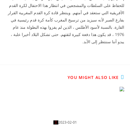
للحفاظ على السلطات والمشجعين في انتظار هذا الاحتفال لكرة القدم
الأفريقية التي ستعقد في أمتهم. وينتظر قادة كرة القدم المغربية القرار
بفارغ الصبر لأنه سيزيد من ترسيخ المغرب كأمة كرة قدم رئيسية في
القارة. بالنسبة لأسود الأطلس ، الذين لم يفزوا بهذه البطولة منذ عام
1976 ، قد يكون هذا دفعة كبيرة لثقتهم. حتى تشكل البلاد أخيرا علبة ،
يبدو أننا سننتظر إلى الأبد.
YOU MIGHT ALSO LIKE
رُفض استئناف باريس سان جيرمان لقرار رابطة كرة القدم
المحترفة بإلغاء قرض حكيم زياش.
2023-02-01