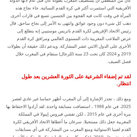
كان من المنطقي أن يستضيف المغرب بطولة كان قبل عام لأنها الدولة
الأفريقية التي استثمرت أكثر في كرة القدم النسائية. جاء نجاح هذه
المرأة في وقت كانت فيه الفجوة بين الجنسين تتسع في قارات أخرى.
ذهب كل شيء دون وجود عوائق وانتهى به الأمر إلى نجاح ساحق. قال
رئيس الاتحاد الإفريقي لكرة القدم باتريس موستيبي إنه يتطلع إلى
عرض الملاعب المغربية ذات المستوى العالمي ومرافق كرة القدم
الأخرى على الدول الاثني عشر المشاركة. ويدعم ذلك حقيقة أن بطولات
2019 و 2024 كان تحت 23 سنة (للرجال) ستقام في المغرب خلال
فصل الصيف.
لقد تم إضفاء الشرعية على الثورة العشرين بعد طول
انتظار.
ومع ذلك ، تجدر الإشارة إلى أن المغرب أظهر حماسا غير عادي لعصر
2025. في عام 1988 ، استضافت مسابقة واحدة. لقد أرادوا الاحتفاظ بها
مرة أخرى في عام 2015 ، لكن تفشي فيروس إيبولا في المملكة
المغربية جعل ذلك مستحيلا. سرعان ما أعطاها الاتحاد الأفريقي لكرة
القدم لغينيا الاستوائية ومنع المغرب من المشاركة في أي مسابقات
أخرى حتى عام 2019. (عكس كاس في النهاية حكم المحكمة الأدنى).