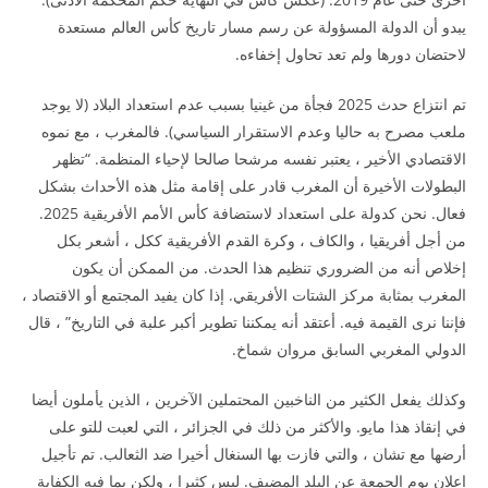
يبدو أن الدولة المسؤولة عن رسم مسار تاريخ كأس العالم مستعدة
لاحتضان دورها ولم تعد تحاول إخفاءه.
تم انتزاع حدث 2025 فجأة من غينيا بسبب عدم استعداد البلاد (لا يوجد
ملعب مصرح به حاليا وعدم الاستقرار السياسي). فالمغرب ، مع نموه
الاقتصادي الأخير ، يعتبر نفسه مرشحا صالحا لإحياء المنظمة. “تظهر
البطولات الأخيرة أن المغرب قادر على إقامة مثل هذه الأحداث بشكل
فعال. نحن كدولة على استعداد لاستضافة كأس الأمم الأفريقية 2025.
من أجل أفريقيا ، والكاف ، وكرة القدم الأفريقية ككل ، أشعر بكل
إخلاص أنه من الضروري تنظيم هذا الحدث. من الممكن أن يكون
المغرب بمثابة مركز الشتات الأفريقي. إذا كان يفيد المجتمع أو الاقتصاد ،
فإننا نرى القيمة فيه. أعتقد أنه يمكننا تطوير أكبر علبة في التاريخ” ، قال
الدولي المغربي السابق مروان شماخ.
وكذلك يفعل الكثير من الناخبين المحتملين الآخرين ، الذين يأملون أيضا
في إنقاذ هذا مايو. والأكثر من ذلك في الجزائر ، التي لعبت للتو على
أرضها مع تشان ، والتي فازت بها السنغال أخيرا ضد الثعالب. تم تأجيل
إعلان يوم الجمعة عن البلد المضيف. ليس كثيرا ، ولكن بما فيه الكفاية