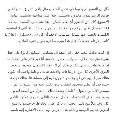
قال إن النسور لم يلعبوا في نفس الملعب مثل باقي الفريق. تفاجأ فني
فريق الريدز بمدى مخزون تشيلسي جيدًا قبل مواجهة تشيلسي نهاية
الأسبوع. كان من المقرر أن تقام المباراة ضد تشيلسي (السبت الساعة
1:30 مساءً). على الرغم من حقيقة أنه أمر رائع حقًا ، إلا أنني لا أستطيع
الكلمات للتعبير عنها بشكل مناسب. لاحظ أن كل شيء سيكون رائعًا “إذا
كانت الأرقام حقيقية”. قيل هذا بنبرة ساخرة طوال فترة التبادل.
إذا كنت صادقًا معك حقًا ، فلا أعتقد أن تشيلسي سيكون قادرًا على فعل
شيء مثل هذا خلال السنوات العشر القادمة. أنا غير قادر على تحديد ما
إذا كانوا قادرين على القيام بذلك أم لا ، لكن الاحتمال موجود. ستختبر
الفرق الأخرى كل من الارتفاعات والانخفاضات ، وعلينا واجب أن نكون
هناك من أجلهم في أي وقت يحتاجون فيه إلى مساعدتنا. هناك فرصة
جيدة في أن يظل مستوى النفقات دون تغيير لعدد من السنوات. ثم
يستمر الألماني بالقول: “علينا أن نفعل ذلك” ، معربًا عن أسفه لعدم
وجود وقت كافٍ للاستعداد الكامل للحدث التالي. لا يجب تفكيك النادي
كل عام. بدلاً من ذلك ، يجب أن تركز على إيجاد طرق جديدة للاعبين
لتعزيز حياتهم المهنية وإتاحة هذه الفرص لهم. تمت الإشارة إليه باسم