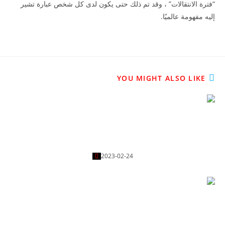
“فترة الانتقالات” ، وقد تم ذلك حتى يكون لدى كل شخص عبارة تشير
إليه مفهومة عالميًا.
YOU MIGHT ALSO LIKE
قضية نيغريرا: رد جدل التحكيم الفكاهي لنادي برشلونة في
ريال مدريد
2023-02-24
القدر الهائل من الضغط على عدد من الرياضيين من قبل
باريس سان جيرمان