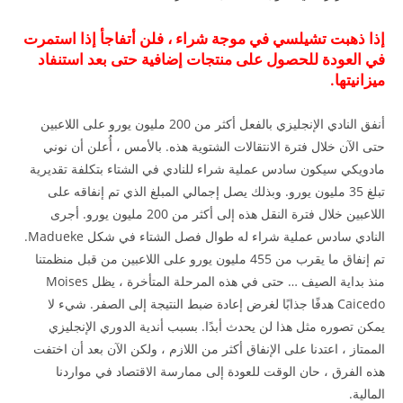
إذا ذهبت تشيلسي في موجة شراء ، فلن أتفاجأ إذا استمرت
في العودة للحصول على منتجات إضافية حتى بعد استنفاد
ميزانيتها.
أنفق النادي الإنجليزي بالفعل أكثر من 200 مليون يورو على اللاعبين
حتى الآن خلال فترة الانتقالات الشتوية هذه. بالأمس ، أُعلن أن نوني
مادويكي سيكون سادس عملية شراء للنادي في الشتاء بتكلفة تقديرية
تبلغ 35 مليون يورو. وبذلك يصل إجمالي المبلغ الذي تم إنفاقه على
اللاعبين خلال فترة النقل هذه إلى أكثر من 200 مليون يورو. أجرى
النادي سادس عملية شراء له طوال فصل الشتاء في شكل Madueke.
تم إنفاق ما يقرب من 455 مليون يورو على اللاعبين من قبل منظمتنا
منذ بداية الصيف … حتى في هذه المرحلة المتأخرة ، يظل Moises
Caicedo هدفًا جذابًا لغرض إعادة ضبط النتيجة إلى الصفر. شيء لا
يمكن تصوره مثل هذا لن يحدث أبدًا. بسبب أندية الدوري الإنجليزي
الممتاز ، اعتدنا على الإنفاق أكثر من اللازم ، ولكن الآن بعد أن اختفت
هذه الفرق ، حان الوقت للعودة إلى ممارسة الاقتصاد في مواردنا
المالية.