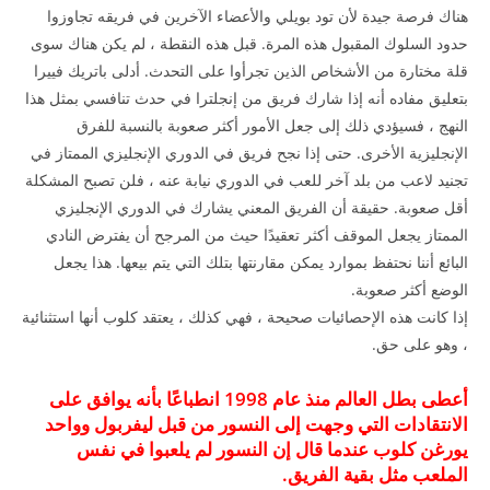
هناك فرصة جيدة لأن تود بويلي والأعضاء الآخرين في فريقه تجاوزوا
حدود السلوك المقبول هذه المرة. قبل هذه النقطة ، لم يكن هناك سوى
قلة مختارة من الأشخاص الذين تجرأوا على التحدث. أدلى باتريك فييرا
بتعليق مفاده أنه إذا شارك فريق من إنجلترا في حدث تنافسي بمثل هذا
النهج ، فسيؤدي ذلك إلى جعل الأمور أكثر صعوبة بالنسبة للفرق
الإنجليزية الأخرى. حتى إذا نجح فريق في الدوري الإنجليزي الممتاز في
تجنيد لاعب من بلد آخر للعب في الدوري نيابة عنه ، فلن تصبح المشكلة
أقل صعوبة. حقيقة أن الفريق المعني يشارك في الدوري الإنجليزي
الممتاز يجعل الموقف أكثر تعقيدًا حيث من المرجح أن يفترض النادي
البائع أننا نحتفظ بموارد يمكن مقارنتها بتلك التي يتم بيعها. هذا يجعل
الوضع أكثر صعوبة.
إذا كانت هذه الإحصائيات صحيحة ، فهي كذلك ، يعتقد كلوب أنها استثنائية
، وهو على حق.
أعطى بطل العالم منذ عام 1998 انطباعًا بأنه يوافق على
الانتقادات التي وجهت إلى النسور من قبل ليفربول وواحد
يورغن كلوب عندما قال إن النسور لم يلعبوا في نفس
الملعب مثل بقية الفريق.